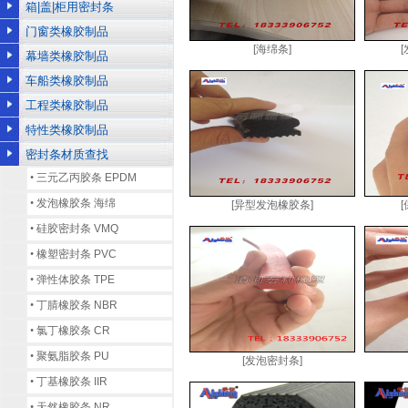
箱|盖|柜用密封条
门窗类橡胶制品
[海绵条]
幕墙类橡胶制品
车船类橡胶制品
工程类橡胶制品
特性类橡胶制品
密封条材质查找
•
三元乙丙胶条 EPDM
•
发泡橡胶条 海绵
[异型发泡橡胶条]
•
硅胶密封条 VMQ
•
橡塑密封条 PVC
•
弹性体胶条 TPE
•
丁腈橡胶条 NBR
•
氯丁橡胶条 CR
•
聚氨脂胶条 PU
[发泡密封条]
•
丁基橡胶条 IIR
•
天然橡胶条 NR