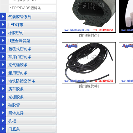
•
PP/PE/ABS塑料条
气囊胶管系列
LED灯带
橡胶密封
[发泡密封条]
U型金属骨架
包覆式密封条
车库门密封条
充气硅胶条
船用密封条
地铁防踏空胶条
[发泡橡胶棒]
房车胶条
光栅胶条
硅胶管
回转支撑
机柜
门底条