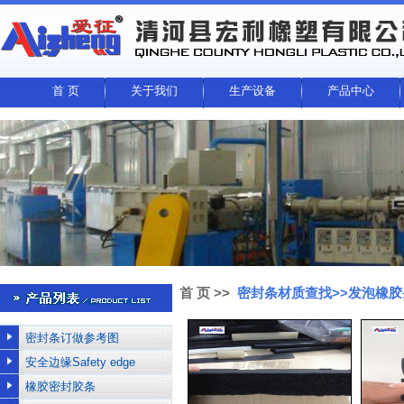
首 页
关于我们
生产设备
产品中心
首 页
>>
密封条材质查找>>发泡橡胶
密封条订做参考图
安全边缘Safety edge
橡胶密封胶条