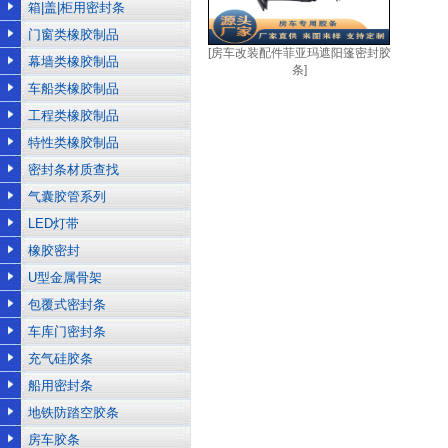
箱|盖|柜用密封条
门窗类橡胶制品
[房车改装配件菲亚玛遮阳篷密封胶
幕墙类橡胶制品
条]
车船类橡胶制品
工程类橡胶制品
特性类橡胶制品
密封条材质查找
气囊胶管系列
LED灯带
橡胶密封
U型金属骨架
包覆式密封条
车库门密封条
充气硅胶条
船用密封条
地铁防踏空胶条
房车胶条