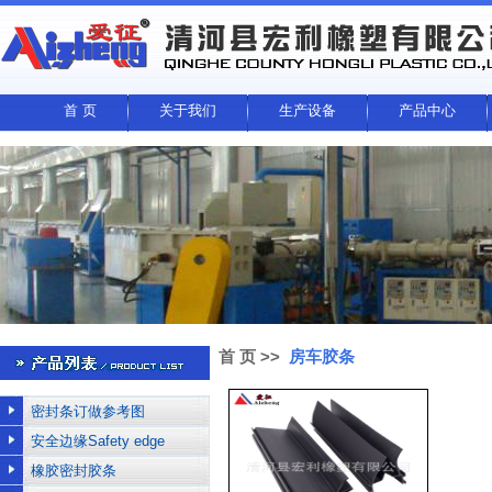
首 页
关于我们
生产设备
产品中心
首 页
>>
房车胶条
密封条订做参考图
安全边缘Safety edge
橡胶密封胶条