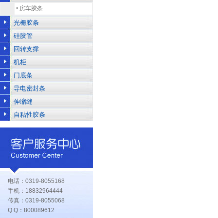
•
房车胶条
光栅胶条
硅胶管
回转支撑
机柜
门底条
导电密封条
伸缩缝
自粘性胶条
电话：0319-8055168
手机：18832964444
传真：0319-8055068
Q Q：800089612