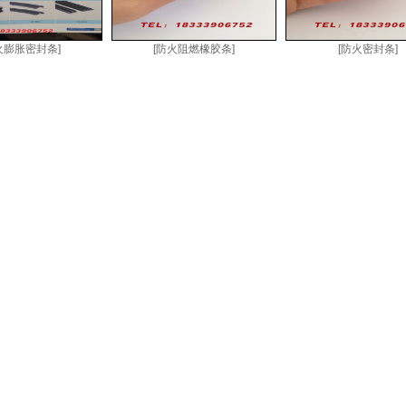
火膨胀密封条]
[防火阻燃橡胶条]
[防火密封条]