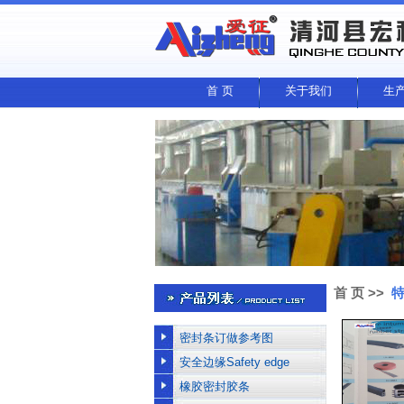
首 页
关于我们
生
首 页
>>
特
密封条订做参考图
安全边缘Safety edge
橡胶密封胶条