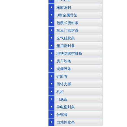
橡胶密封
U型金属骨架
包覆式密封条
车库门密封条
充气硅胶条
船用密封条
地铁防踏空胶条
房车胶条
光栅胶条
硅胶管
回转支撑
机柜
门底条
导电密封条
伸缩缝
自粘性胶条