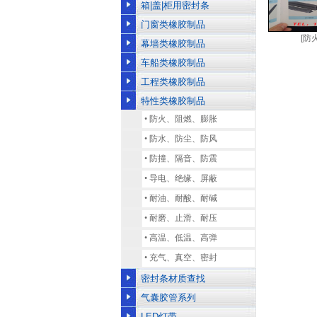
箱|盖|柜用密封条
门窗类橡胶制品
[防
幕墙类橡胶制品
车船类橡胶制品
工程类橡胶制品
特性类橡胶制品
•
防火、阻燃、膨胀
•
防水、防尘、防风
•
防撞、隔音、防震
•
导电、绝缘、屏蔽
•
耐油、耐酸、耐碱
•
耐磨、止滑、耐压
•
高温、低温、高弹
•
充气、真空、密封
密封条材质查找
气囊胶管系列
LED灯带