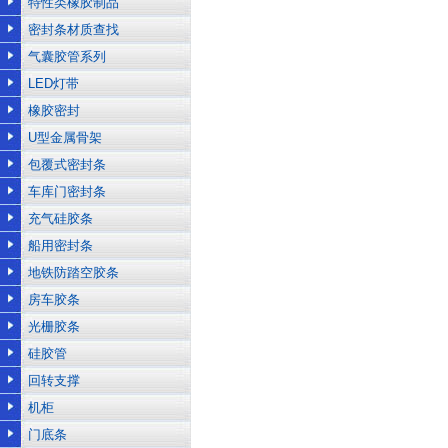
特性类橡胶制品
密封条材质查找
气囊胶管系列
LED灯带
橡胶密封
U型金属骨架
包覆式密封条
车库门密封条
充气硅胶条
船用密封条
地铁防踏空胶条
房车胶条
光栅胶条
硅胶管
回转支撑
机柜
门底条