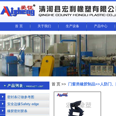
首 页
关于我们
生产设备
产品中心
首 页
>>
门窗类橡胶制品>>人防门
密封条订做参考图
安全边缘Safety edge
橡胶密封胶条