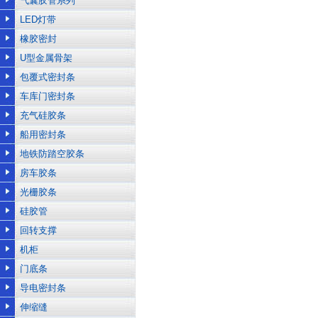
气囊胶管系列
LED灯带
橡胶密封
U型金属骨架
包覆式密封条
车库门密封条
充气硅胶条
船用密封条
地铁防踏空胶条
房车胶条
光栅胶条
硅胶管
回转支撑
机柜
门底条
导电密封条
伸缩缝