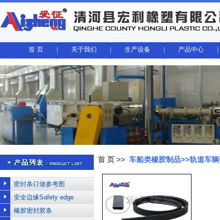
首 页
关于我们
生产设备
产品中心
首 页
>>
车船类橡胶制品>>轨道车辆
密封条订做参考图
安全边缘Safety edge
橡胶密封胶条