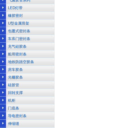
气囊胶管系列
LED灯带
橡胶密封
U型金属骨架
包覆式密封条
车库门密封条
充气硅胶条
船用密封条
地铁防踏空胶条
房车胶条
光栅胶条
硅胶管
回转支撑
机柜
门底条
导电密封条
伸缩缝