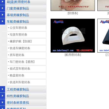
箱|盖|柜用密封条
门窗类橡胶制品
[防撞条]
幕墙类橡胶制品
车船类橡胶制品
•
公交车密封条
•
垃圾车密封条
•
橡胶护舷【防撞】
•
轨道车辆密封条
[船用密封条]
[
•
房车密封条
•
车门密封条【通用】
•
箱式货车密封条
•
舱盖密封条
•
轨道列车密封条
工程类橡胶制品
特性类橡胶制品
密封条材质查找