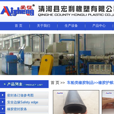
首 页
关于我们
生产设备
产品中心
首 页
>>
车船类橡胶制品>>橡胶护舷
密封条订做参考图
安全边缘Safety edge
橡胶密封胶条